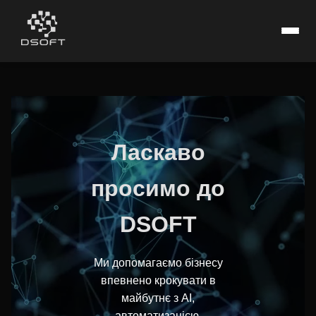
Ласкаво
просимо до
DSOFT
Ми допомагаємо бізнесу
впевнено крокувати в
майбутнє з AI,
автоматизацією,